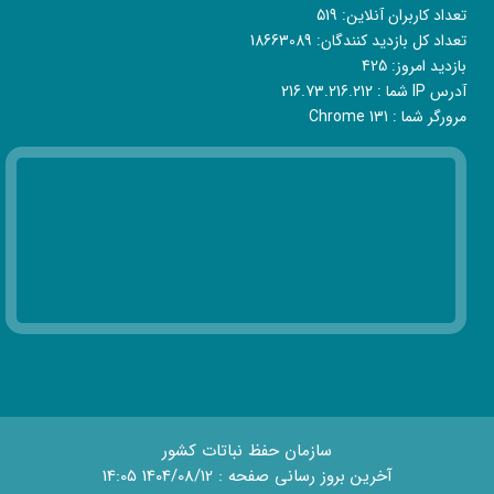
تعداد کاربران آنلاین:
519
تعداد کل بازدید کنندگان:
18663089
بازدید امروز:
425
آدرس IP شما :
216.73.216.212
مرورگر شما :
Chrome 131
سازمان حفظ نباتات کشور
آخرین بروز رسانی صفحه : 1404/08/12 14:05