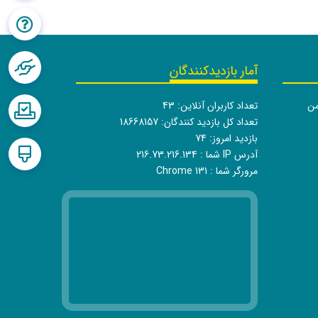
آمار بازدیدکنندگان
من
تعداد کاربران آنلاین:
43
تعداد کل بازدید کنندگان:
18668157
بازدید امروز:
74
آدرس IP شما :
216.73.216.134
مرورگر شما :
Chrome 131