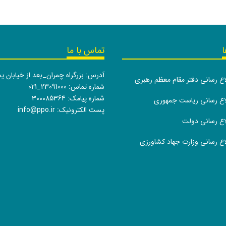
ا
تماس با ما
آدرس: بزرگراه چمران_بعد از خیابان ی
لاع رسانی دفتر مقام معظم رهبری
شماره تماس:
021_23091000
شماره پیامک: 300085364
طلاع رسانی ریاست جمهوری
پست الکترونیک:
info@ppo.ir
لاع رسانی دولت
لاع رسانی وزارت جهاد کشاورزی