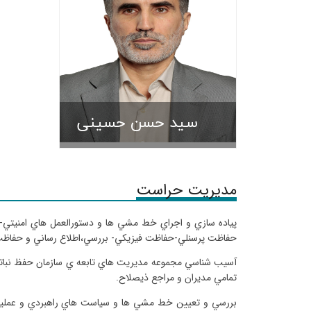
پست الکت
سید حسن حسینی
مدیریت حراست
پياده سازي و اجراي خط مشي ها و دستورالعمل هاي امنيتي-
حفاظت پرسنلي-حفاظت فيزيكي- بررسي،اطلاع رساني و حفاظت ف
آسيب شناسي مجموعه مديريت هاي تابعه ي سازمان حفظ نباتات 
تمامي مديران و مراجع ذيصلاح.
بررسي و تعيين خط مشي ها و سياست هاي راهبردي و عملياتي