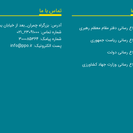
ا
تماس با ما
آدرس: بزرگراه چمران_بعد از خیابان ی
لاع رسانی دفتر مقام معظم رهبری
شماره تماس:
021_23091000
شماره پیامک: 300085364
طلاع رسانی ریاست جمهوری
پست الکترونیک:
info@ppo.ir
لاع رسانی دولت
لاع رسانی وزارت جهاد کشاورزی