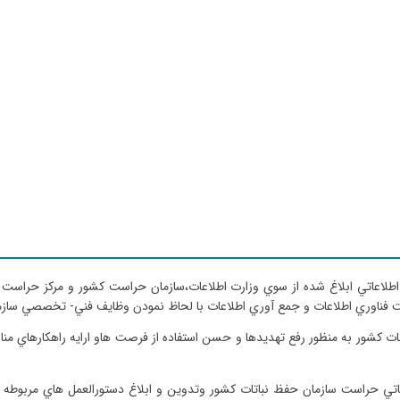
رونیکی :
herasat@ppo.ir
اطلاعاتي ابلاغ شده از سوي وزارت اطلاعات،سازمان حراست كشور و مركز حراست
ناوري اطلاعات و جمع آوري اطلاعات با لحاظ نمودن وظايف فني- تخصصي سازمان 
كشور به منظور رفع تهديدها و حسن استفاده از فرصت هاو ارايه راهكارهاي منا
 حراست سازمان حفظ نباتات كشور وتدوين و ابلاغ دستورالعمل هاي مربوطه و ه