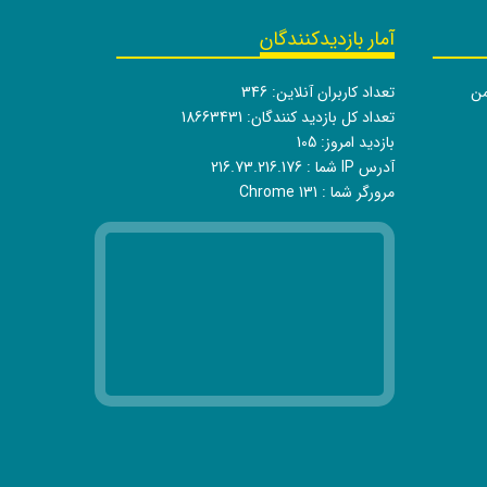
آمار بازدیدکنندگان
من
تعداد کاربران آنلاین:
346
تعداد کل بازدید کنندگان:
18663431
بازدید امروز:
105
آدرس IP شما :
216.73.216.176
مرورگر شما :
Chrome 131