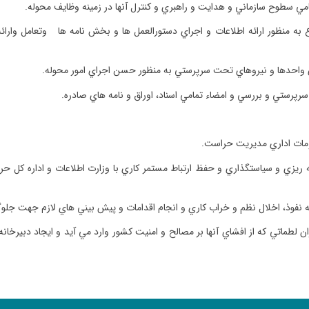
مي سطوح سازماني و هدايت و راهبري و كنترل آنها در زمينه وظايف محوله.
به منظور ارائه اطلاعات و اجراي دستورالعمل ها و بخش نامه ها وتعامل وارائه
ي واحدها و نيروهاي تحت سرپرستي به منظور حسن اجراي امور محوله.
رستي و بررسي و امضاء تمامي اسناد، اوراق و نامه هاي صادره.
زومات اداري مديريت حراست.
ريزي و سياست­گذاري و حفظ ارتباط مستمر كاري با وزارت اطلاعات و اداره كل 
نه نفوذ، اخلال نظم و خراب كاري و انجام اقدامات و پيش بيني هاي لازم جهت جلو
ماتي كه از افشاي آنها بر مصالح و امنيت كشور وارد مي آيد و ايجاد دبيرخانه