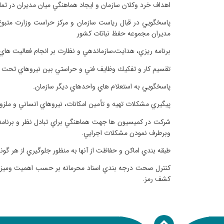
اهداف خرد وكلان سازمان و ايجاد هماهنگي ميان مديران در تما
پاسخگويي در قبال رياست سازمان و مركز حراست وزارت متبوع 
مديران مجموعه حفظ نباتات كشور
برنامه ريزي، هدايت،سازماندهي و نظارت بر انجام فعاليت ها
تقسيم كار و تفكيك وظايف فني و حراستي بين نيروهاي تحت سرپ
پاسخگويي به استعلام هاي واحدهاي ديگر سازمان.
پيگيري مشكلات تهيه و تأمين امكانات، نيروهاي انساني و مل
شركت در كميسيون ها جهت هماهنگي براي تبادل نظر و برنامه 
وبرطرف نمودن مشكلات اجرايي.
طبقه بندي اماكن و حفاظت از آنها به منظور جلوگيري از هر گو
كنترل صحت درجه بندي اسناد محرمانه بر حسب اهميت وميزان لط
كشف رمز.