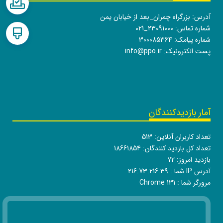
آدرس: بزرگراه چمران_بعد از خیابان یمن
شماره تماس:
021_23091000
شماره پیامک: 300085364
پست الکترونیک:
info@ppo.ir
آمار بازدیدکنندگان
تعداد کاربران آنلاین:
513
تعداد کل بازدید کنندگان:
18661854
بازدید امروز:
72
آدرس IP شما :
216.73.216.39
مرورگر شما :
Chrome 131