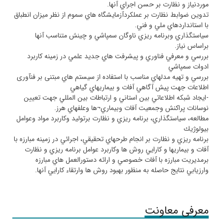
موردنياز و نظارت بر حسن اجراي آنها
.
تدوين ضوابط نظارت بر عملكردآزمايشگاه هاي سموم از نظر ميزان انطباق
با استانداردهاي ملي و فني
.
سياستگذاري وبرنامه ريزي ناوگان سمپاشي و چينش متناسب آنها
براساس نياز
.
بررسي و معرفي فناوري و پيشرفت هاي جديد علمي در زمينه كاربرد
ادوات سمپاشي
بررسي و تهيه مدلهاي مناسب با استفاده از سيستم هاي مبتنی بر فنآوری
اطلاعات جهت پيش آگاهي آفات و بيماريهاي گياهي
-
ايجاد شبكه اطلاعاتي بين استاني و ارتباطات بين المللي جهت تعيين
نوسانات پراكنش وجمعيت آفات وبيماري
¬
ها وعلفهاي هرز
.
مطالعه، سياستگذاري، برنامه ريزي و نظارت برتوليد وكاربرد مواد وعوامل
بيولوژيك
برنامه ريزي و نظارت بر انجام طرحهاي تحقيقي، اجرائي در زمينه مبارزه با
آفات و بيماريها و كارايي روش ها وكاربرد عوامل برنامه ريزي و نظارت
برمديريت مبارزه با آفات خصوصي و ارائه دستورالعمل هاي مبارزه
وارزيابي نتايج حاصله به منظور بهبود روش ها وارتقاء كارايي آنها
.
معرفی معاونت