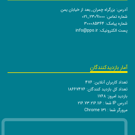
آدرس: بزرگراه چمران_بعد از خیابان یمن
شماره تماس:
021_23091000
شماره پیامک: 300085364
پست الکترونیک:
info@ppo.ir
آمار بازدیدکنندگان
تعداد کاربران آنلاین:
476
تعداد کل بازدید کنندگان:
18667476
بازدید امروز:
1768
آدرس IP شما :
216.73.216.116
مرورگر شما :
Chrome 131