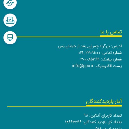
تماس با ما
آدرس: بزرگراه چمران_بعد از خیابان یمن
شماره تماس:
021_23091000
شماره پیامک: 300085364
پست الکترونیک:
info@ppo.ir
آمار بازدیدکنندگان
تعداد کاربران آنلاین:
98
تعداد کل بازدید کنندگان:
18663246
بازدید امروز:
581