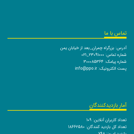
تماس با ما
آدرس: بزرگراه چمران_بعد از خیابان یمن
شماره تماس:
021_23091000
شماره پیامک: 300085364
پست الکترونیک:
info@ppo.ir
آمار بازدیدکنندگان
تعداد کاربران آنلاین:
109
تعداد کل بازدید کنندگان:
18662580
بازدید امروز:
798