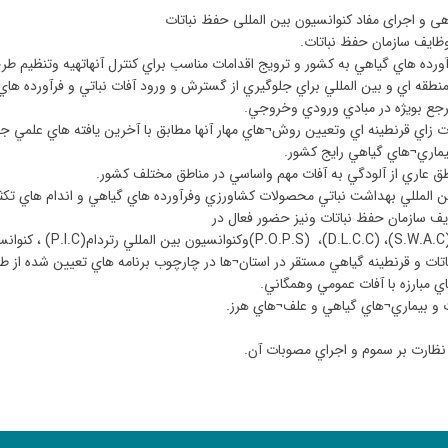
 گیاهی و اجرای مفاد کنوانسیون بین المللی حفظ نباتات
وظايف سازمان حفظ نباتات
.
ورده هاي گياهي به كشور و ترويج اقدامات مناسب براي كنترل آنهاتهيه وتنظيم طر
نطقه اي و بين المللي براي جلوگيري از گسترش و ورود آفات نباتي و فرآورده هاي
جع بويژه در مبادي ورودي وخروجي
.
رت زاي قرنطينه اي وتعيين روش
¬
هاي مهار آنها مطابق با آخرين يافته هاي علمي ج
يماري
¬
هاي گياهي رايج كشور
.
 عاري از آلودگي به آفات مهم واساسي در مناطق مختلف كشور
.
ن المللي بهداشت نباتي محصولات كشاورزي وفرآورده هاي گياهي و اندام هاي تكث
ف سازمان حفظ نباتات ونيز حضور فعال در
(S.W.A.C
،
(D.L.C.C)
،
(P.O.P.S)
وكنوانسيون بين المللي رتردام
(P.I.C)
، كنوانس
ات و قرنطينه گياهي مستقر در استان
¬
ها در چارچوب برنامه هاي تعيين شده از ط
 مبارزه با آفات عمومي وهمگاني
.
ت و بيماري
¬
هاي گياهي و علف
¬
هاي هرز
.
نظارت بر سموم و اجراي مصوبات آن
.