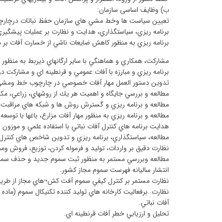
ب) وظایف اساسی سازمان
:
تعيين سياست ها وخط مشي هاي سازمان حفظ نباتات درچارچوب
برنامه ريزي، سياستگذاري، هدايت و نظارت بر عمليات پيشگيري 
برنامه ريزي به منظور كاهش ضايعات ناشي از خسارت آفات بر م
مشاركت، همكاري و هماهنگي با ساير ارگانهاي ذيربط به منظ
برنامه ريزي و مبارزه با آفات عمومي و قرنطينه اي و مشاركت در 
تدوين دستور العمل مهار آفات خصوصي در چارچوب خط ومشي ه
مطالعه و بررسي جايگاه و اهميت هر يك از روشهاي، زراعي، مكا
مطالعه و برنامه ريزي و گسترش روش ها و شبكه هاي مراقبت و پ
مطالعه و برنامه ريزي به منظور مهار آفات مزارع، باغها با ت
هدايت برنامه هاي كنترل آفات نباتي با استفاده علمي و موزون
مطالعه، سياستگذاري، برنامه ريزي و تدوين شاخص هاي كنتر
نظارت دقيق بر واردات، توليد و فرموله كردن، توزيع، فروش
مطالعه وبررسي مستمر به منظور ثبت سموم جديد و حذف سمو
انتشار ساليانه فهرست سموم مجاز كشور
.
نظارت مستمر بر كنترل كيفي سموم آفت كش
¬
هاي مجاز از طر
نظارت برفعاليت كارخانه هاي توليد كننده تكنيكال سموم (ماده
آفات نباتي
.
تحليل و ارزيابي خطر آفات قرنطينه اي
.