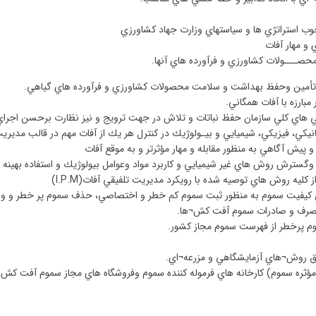
 استراتژي ها و سياستهاي وزارت جهاد كشاورزي
و مهار آفات
حصـــولات كشاورزي و فرآورده هاي آنها
.
ور تأمين وحفظ بهداشت و سلامت محصولات كشاورزي و فرآورده هاي گياهي
.
مبارزه با آفات همگاني
.
اي كلي سازمان حفظ نباتات و تلاش در جهت ترويج و نيز نظارت برحسن اجراي 
نيكي، فيزيكي، شيميايي و بيـولوژيك در كنترل هر يك از آفات مهم در قالب مديري
يش آگاهي به منظور مقابله و مهار مؤثرتر و به موقع آفات
وسعه وگسترش روش هاي غير شيميايي و كاربرد مواد وعوامل بيولوژيك و استفاده بهي
 از كليه روش هاي توصيه شده با رويكرد مديريت تلفيقي آفات
(I.P.M)
ل كيفيت سموم به منظور ثبت سموم كم خطر و اختصاصي، حذف سموم پر خطر و و
 ومصرف و صادرات سموم آفت كش
¬
ها
.
م پرخطر از فهرست سموم مجاز كشور
.
يق روش
¬
هاي آزمايشگاهي و مزرعه
¬
اي
.
 مؤثره سموم) كارخانه هاي فرموله كننده سموم وفروشگاه هاي مجاز سموم آفت كش، آ