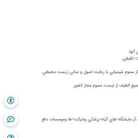
آنها
.
ت تلفيقي
.
نه از سموم شيميايي با رعايت اصول و مباني زيست محيطي
.
سيع الطيف از ليست سموم مجاز كشور
.
‍ز مايشگاه
¬
هاي گياه
¬
پزشكي وشركت
¬
ها وموسسات دفع