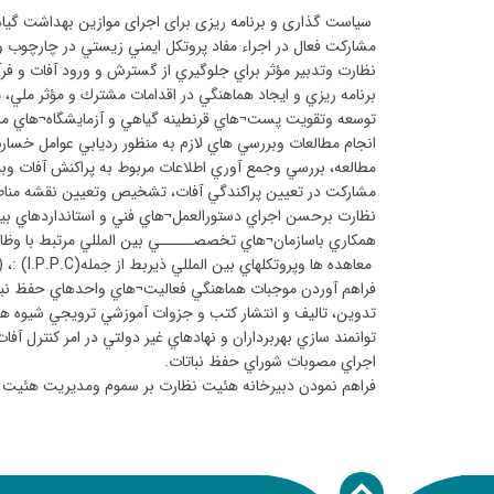
سیاست گذاری و برنامه ریزی برای اجرای موازین بهداشت
مشاركت فعال در اجراء مفاد پروتكل ايمني زيستي در چارچوب 
نظارت وتدبير مؤثر براي جلوگيري از گسترش و ورود آفات و فرآ
برنامه ريزي و ايجاد هماهنگي در اقدامات مشترك و مؤثر ملي، م
توسعه وتقويت پست
¬
هاي قرنطينه گياهي و آزمايشگاه
¬
هاي مر
انجام مطالعات وبررسي هاي لازم به منظور رديابي عوامل خسا
مطالعه، بررسي وجمع آوري اطلاعات مربوط به پراكنش آفات وب
مشاركت در تعيين پراكندگي آفات، تشخيص وتعيين نقشه مناطق
نظارت برحسن اجراي دستورالعمل
¬
هاي فني و استانداردهاي بي
همكاري باسازمان
¬
هاي تخصصـــــي بين المللي مرتبط با وظاي
معاهده ها وپروتكلهاي بين المللي ذيربط از جمله
: (I.P.P.C)
،
)
فراهم آوردن موجبات هماهنگي فعاليت
¬
هاي واحدهاي حفظ نبات
تدوين، تاليف و انتشار كتب و جزوات آموزشي ترويجي شيوه هاي
توانمند سازي بهربرداران و نهادهاي غير دولتي در امر كنترل آفا
اجراي مصوبات شوراي حفظ نباتات
.
فراهم نمودن دبيرخانه هئيت نظارت بر سموم ومديريت هئيت 