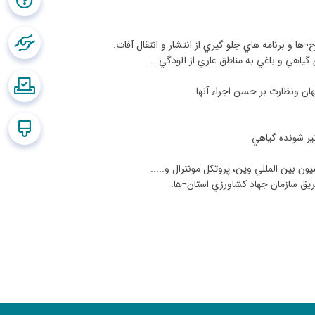
ح
¬
ها و برنامه هاي جلو گيري از انتشار و انتقال آفات
.
 گياهي و باغي به مناطق عاري از آلودگي
.
هان ونظارت بر حسن اجراء آنها
ير شونده گياهي
يون بين المللي وين، پروتكل مونترال و
.....
ريق سازمان جهاد كشاورزي استان
¬
ها
.