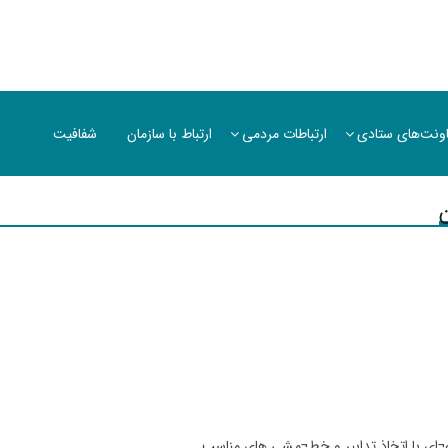
ونت‌های ستادی
ارتباطات مردمی
ارتباط با سازمان
شفافیت
¬
اي با اتخاذ تدابير و خط
¬
مشي هاي مناسب
.