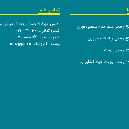
ا
تماس با ما
آدرس: بزرگراه چمران_بعد از خیابان ی
لاع رسانی دفتر مقام معظم رهبری
شماره تماس:
021_23091000
شماره پیامک: 300085364
طلاع رسانی ریاست جمهوری
پست الکترونیک:
info@ppo.ir
لاع رسانی دولت
لاع رسانی وزارت جهاد کشاورزی