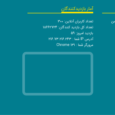
آمار بازدیدکنندگان
من
تعداد کاربران آنلاین:
300
تعداد کل بازدید کنندگان:
18662724
بازدید امروز:
59
آدرس IP شما :
216.73.216.243
مرورگر شما :
Chrome 131