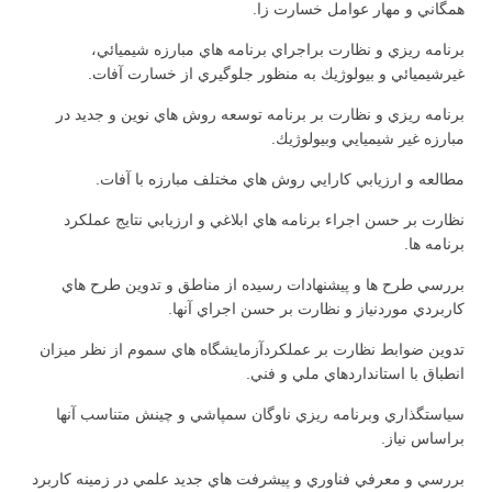
همگاني و مهار عوامل خسارت زا.
برنامه ريزي و نظارت براجراي برنامه هاي مبارزه شيميائي،
غيرشيميائي و بيولوژيك به منظور جلوگيري از خسارت آفات.
برنامه ريزي و نظارت بر برنامه توسعه روش هاي نوين و جديد در
مبارزه غير شيميايي وبيولوژيك.
مطالعه و ارزيابي كارايي روش هاي مختلف مبارزه با آفات.
نظارت بر حسن اجراء برنامه هاي ابلاغي و ارزيابي نتايج عملكرد
برنامه ها.
بررسي طرح ها و پيشنهادات رسيده از مناطق و تدوين طرح هاي
كاربردي موردنياز و نظارت بر حسن اجراي آنها.
تدوين ضوابط نظارت بر عملكردآزمايشگاه هاي سموم از نظر ميزان
انطباق با استانداردهاي ملي و فني.
سياستگذاري وبرنامه ريزي ناوگان سمپاشي و چينش متناسب آنها
براساس نياز.
بررسي و معرفي فناوري و پيشرفت هاي جديد علمي در زمينه كاربرد