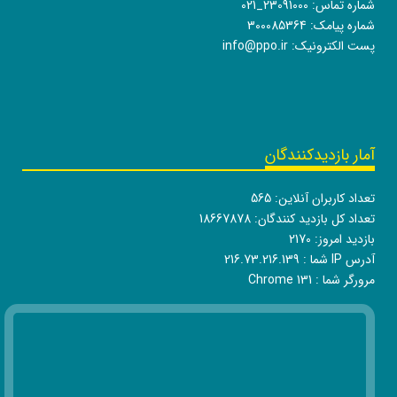
شماره تماس:
021_23091000
شماره پیامک: 300085364
پست الکترونیک:
info@ppo.ir
آمار بازدیدکنندگان
تعداد کاربران آنلاین:
565
تعداد کل بازدید کنندگان:
18667878
بازدید امروز:
2170
آدرس IP شما :
216.73.216.139
مرورگر شما :
Chrome 131