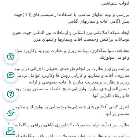
ادوات سمپاشي.
بررسي و تهيه مدلهاي مناسب با استفاده از سيستم هاي (T.I )جهت
پيش آگاهي آفات و بيماري­هاي گياهي
ايجاد شبكه اطلاعاتي بين استاني و ارتباطات بين المللي جهت تعيين
نوسانات پراكنش وجمعيت آفات وبيماري­ها وعلف­هاي هرز.
مطالعه، سياستگذاري، برنامه ريزي و نظارت برتوليد وكاربرد مواد
وعوامل بيولوژيك
برنامه ريزي و نظارت بر انجام طرح­هاي تحقيقي، اجرائي در زمينه
مبارزه با آفات و بيماري­ها و كارايي روش ها وكاربرد عوامل برنامه
ريزي و نظارت برمديريت مبارزه با آفات خصوصي و ارائه
دستورالعمل هاي مبارزه وارزيابي نتايج حاصله به منظور بهبود روش
ها وارتقاء كارايي آنها.
كنترل كيفي آفت­كش هاي شيميايي،غيرشيميايي و بيولوژيك و نظارت
مستمر بر آنها.
نظارت بر فرآيند توليد محصولات كشاورزي (باغي،زراعي و گلخانه اي)
برنامه ريزي و نظارت بر توليد محصولات زراعي،باغي و گلخانه اي در