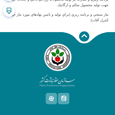
جهت توليد محصول سالم و ارگانيك.
نياز سنجي و برنامه ريزي (براي توليد و تامين نهادهاي مورد نياز جهت
كنترل آفات).