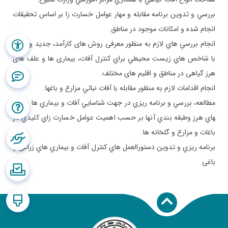
بررسي و تدوين برنامه مقابله و مهار عوامل خسارت زا بر اساس تحقيقات
انجام شده و امكانات موجود در مناطق.
انجام بررسي­ هاي لازم به منظور معرفی روش های كارآمد، جديد وسازگار
با شاخص هاي زيست محيطي براي کنترل آفات، بيماری ها و علف های
هرز گياهی در مناطق و اقليم های مختلف.
انجام اقدامات لازم به منظور مقابله با آفات نباتي مزارع و باغ­ها.
مطالعه، بررسي و برنامه ريزي در جهت شناسايي آفات و بيماري ها و علف­
هاي هرز وطبقه بندي آنها بر حسب اهميت عوامل خسارت زاي كليدي در
باغات و مزارع و گلخانه ها.
برنامه ريزي و تدوين دستورالعمل هاي كنترل آفات و بيماري هاي زراعی و
باغی