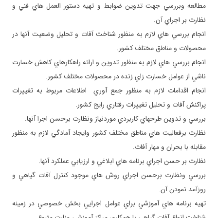
مطالعه وبررسي جهت تدوين ضوابط و تهيه دستور العمل هاي فني و
نظارت بر اجراي آن.
انجام بررسي ­هاي ­لازم به ­منظور شناخت ­آفات­ و تحليل وضعيت آنها در
محصولات و مناطق مختلف كشور.
انجام بررسي­ هاي لازم به منظور تدوين و ارائه راهكارهاي كاهش خسارت
ناشي از عوامل خسارت زاي زنده در محصولات مختلف كشور.
انجام اقدامات لازم به منظور جمع آوري اطلاعات مربوط به تغييرات
پراکنش آفات و تحليل تغييرات رفتاري رايج كشور.
بررسي و تدوين طرح­هاي كاربردي موردنياز ونظارت برحسن اجرا آنها.
نظارت برفعاليت هاي مناطق مختلف كشور وايجاد آمادگي لازم به منظور
مقابله با بحران و مهار آفات.
نظارت بر حسن اجراي برنامه هاي ابلاغي و ارزيابي عملكرد آنها.
بررسي ونظارت برحسن اجراي روش هاي موجود كنترل آفات گياهي و
روزآمد نمودن آن.
تهيه برنامه هاي آموزشي براي عوامل اجرايي بخش خصوصي در زمينه
شناخت انواع آفات گياهي با همكاري مراكز آموزشي وزارت متبوع.