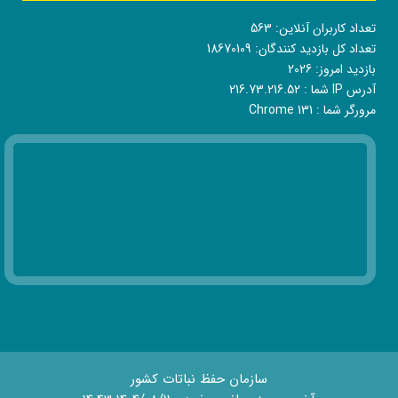
تعداد کاربران آنلاین:
563
تعداد کل بازدید کنندگان:
18670109
بازدید امروز:
2026
آدرس IP شما :
216.73.216.52
مرورگر شما :
Chrome 131
سازمان حفظ نباتات کشور