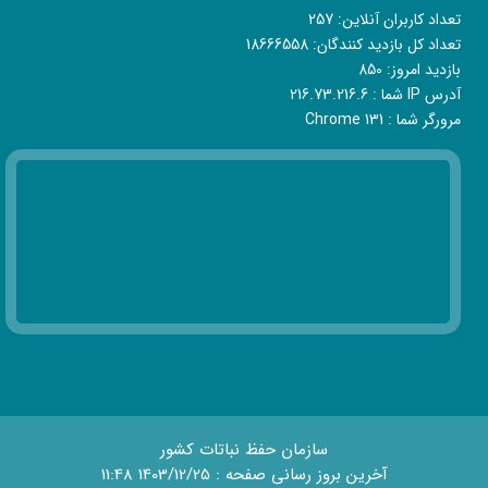
تعداد کاربران آنلاین:
257
تعداد کل بازدید کنندگان:
18666558
بازدید امروز:
850
آدرس IP شما :
216.73.216.6
مرورگر شما :
Chrome 131
سازمان حفظ نباتات کشور
آخرین بروز رسانی صفحه : 1403/12/25 11:48