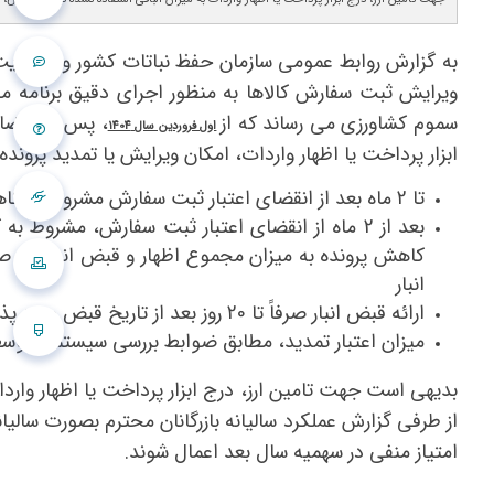
به گزارش روابط عمومی سازمان حفظ نباتات کشور و با عنایت
ویرایش ثبت سفارش کالاها به منظور اجرای دقیق برنامه مد
سموم کشاورزی می رساند که از
، پس از انقض
اول فروردین سال 1404
ابزار پرداخت یا اظهار واردات، امکان ویرایش یا تمدید پرونده بعد از مهلت مقرر (2 تا 6 ماه) تنها تحت 
تا 2 ماه بعد از انقضای اعتبار ثبت سفارش مشروط به کاهش 2 درصدی قیمت (قیمت مصوب روز یا پرونده هر کدام کمتر باشد)
کاهش پرونده به میزان مجموع اظهار و قبض انبار (در 
انبار
ارائه قبض انبار صرفاً تا 20 روز بعد از تاریخ قبض مورد پذیرش است. پس از گذشت این مدت زمان، تمدید قابل انجام نیست.
میزان اعتبار تمدید، مطابق ضوابط بررسی سیستمی توسط
بدیهی است جهت تامین ارز، درج ابزار پرداخت یا اظهار وارد
از طرفی گزارش عملکرد سالیانه بازرگانان محترم بصورت سالی
امتیاز منفی در سهمیه سال بعد اعمال شوند.