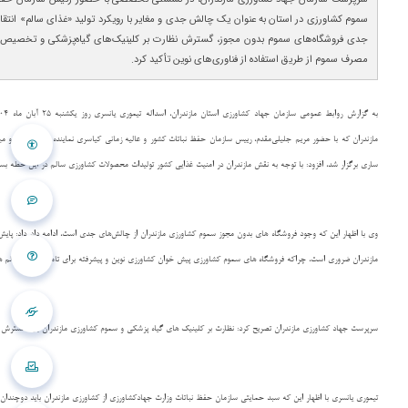
سموم کشاورزی در استان به عنوان یک چالش جدی و مغایر با رویکرد تولید «غذای سالم» انتقا
جدی فروشگاه‌های سموم بدون مجوز، گسترش نظارت بر کلینیک‌های گیاه‌پزشکی و تخصیص ا
مصرف سموم از طریق استفاده از فناوری‌های نوین تأکید کرد.
مازندران که با حضور مریم جلیلی‌مقدم، رییس سازمان حفظ نباتات کشور و عالیه زمانی کیاسری نماینده مردم ساری و م
ساری برگزار شد، افزود: با توجه به نقش مازندران در امنیت غذایی کشور تولیدات محصولات کشاورزی سالم در این خطه بس
وی با اظهار این که وجود فروشگاه های بدون مجوز سموم کشاورزی مازندران از چالش‌های جدی است، ادامه داد داد: پای
مازندران ضروری است، چراکه فروشگاه های سموم کشاورزی پیش خوان کشاورزی نوین و پیشرفته برای تامین غذای سالم ه
سرپرست جهاد کشاورزی مازندران تصریح کرد: نظارت بر کلینیک های گیاه پزشکی و سموم کشاورزی مازندران باید گسترش بی
تیموری یانسری با اظهار این که سبد حمایتی سازمان حفظ نباتات وزارت جهادکشاورزی از کشاورزی مازندران باید دوچندا